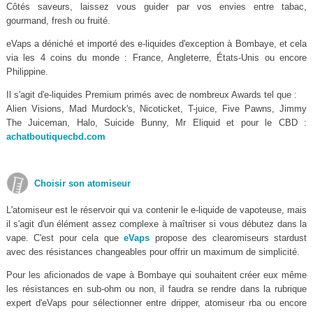
Côtés saveurs, laissez vous guider par vos envies entre tabac,
gourmand, fresh ou fruité.
eVaps a déniché et importé des e-liquides d'exception à Bombaye, et cela
via les 4 coins du monde : France, Angleterre, États-Unis ou encore
Philippine.
Il s'agit d'e-liquides Premium primés avec de nombreux Awards tel que :
Alien Visions, Mad Murdock's, Nicoticket, T-juice, Five Pawns, Jimmy
The Juiceman, Halo, Suicide Bunny, Mr Eliquid et pour le CBD :
achatboutiquecbd.com
Choisir son atomiseur
L'atomiseur est le réservoir qui va contenir le e-liquide de vapoteuse, mais
il s'agit d'un élément assez complexe à maîtriser si vous débutez dans la
vape. C'est pour cela que
eVaps
propose des clearomiseurs stardust
avec des résistances changeables pour offrir un maximum de simplicité.
Pour les aficionados de vape à Bombaye qui souhaitent créer eux même
les résistances en sub-ohm ou non, il faudra se rendre dans la rubrique
expert d'eVaps pour sélectionner entre dripper, atomiseur rba ou encore