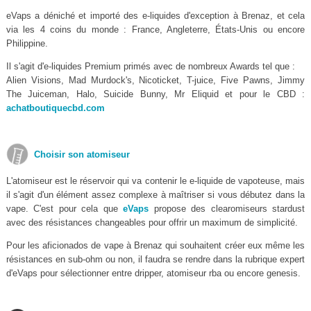
eVaps a déniché et importé des e-liquides d'exception à Brenaz, et cela
via les 4 coins du monde : France, Angleterre, États-Unis ou encore
Philippine.
Il s'agit d'e-liquides Premium primés avec de nombreux Awards tel que :
Alien Visions, Mad Murdock's, Nicoticket, T-juice, Five Pawns, Jimmy
The Juiceman, Halo, Suicide Bunny, Mr Eliquid et pour le CBD :
achatboutiquecbd.com
Choisir son atomiseur
L'atomiseur est le réservoir qui va contenir le e-liquide de vapoteuse, mais
il s'agit d'un élément assez complexe à maîtriser si vous débutez dans la
vape. C'est pour cela que
eVaps
propose des clearomiseurs stardust
avec des résistances changeables pour offrir un maximum de simplicité.
Pour les aficionados de vape à Brenaz qui souhaitent créer eux même les
résistances en sub-ohm ou non, il faudra se rendre dans la rubrique expert
d'eVaps pour sélectionner entre dripper, atomiseur rba ou encore genesis.