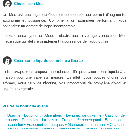
Choisir son Mod
Un Mod est une cigarette électronique modifiée qui permet d’augmenter
autonomie et puissance. Combiné à un atomiseur performant, vous
obtiendrez un confort de vape incomparable.
Il existe deux types de Mods : électronique à voltage variable ou Mod
mécanique qui délivre simplement la puissance de l'accu utilisé.
Créer son e-liquide soi-même à Brenaz
Enfin, eVaps vous propose une rubrique DIY pour créer son e-liquide à la
maison pour une vape sur mesure. En effet, vous pouvez choisir vos
arômes, votre taux de nicotine, vos proportions de propylène glycol et
glycérine végétale.
Visitez la boutique eVaps
-
-
-
-
-
Ozeville
Loupmont
Alsemberg
Levignac de guyenne
Castillon de
-
-
-
-
-
-
castets
Presailles
La bezole
Francs
Schonengrund
Echarcon
-
-
-
Ecaquelon
Fraissinet de fourques
Montceau et echarnant
Chateau
-
-
-
-
-
-