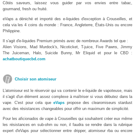
Côtés saveurs, laissez vous guider par vos envies entre tabac,
gourmand, fresh ou fruité.
eVaps a déniché et importé des e-liquides d'exception à Crouseilles, et
cela via les 4 coins du monde : France, Angleterre, États-Unis ou encore
Philippine.
Il s'agit d'e-liquides Premium primés avec de nombreux Awards tel que :
Alien Visions, Mad Murdock's, Nicoticket, T-juice, Five Pawns, Jimmy
The Juiceman, Halo, Suicide Bunny, Mr Eliquid et pour le CBD :
achatboutiquecbd.com
Choisir son atomiseur
L'atomiseur est le réservoir qui va contenir le e-liquide de vapoteuse, mais
il s'agit d'un élément assez complexe à maîtriser si vous débutez dans la
vape. C'est pour cela que
eVaps
propose des clearomiseurs stardust
avec des résistances changeables pour offrir un maximum de simplicité.
Pour les aficionados de vape à Crouseilles qui souhaitent créer eux même
les résistances en sub-ohm ou non, il faudra se rendre dans la rubrique
expert d'eVaps pour sélectionner entre dripper, atomiseur rba ou encore