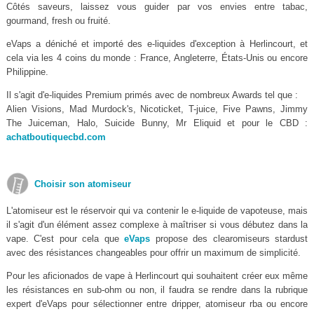
Côtés saveurs, laissez vous guider par vos envies entre tabac,
gourmand, fresh ou fruité.
eVaps a déniché et importé des e-liquides d'exception à Herlincourt, et
cela via les 4 coins du monde : France, Angleterre, États-Unis ou encore
Philippine.
Il s'agit d'e-liquides Premium primés avec de nombreux Awards tel que :
Alien Visions, Mad Murdock's, Nicoticket, T-juice, Five Pawns, Jimmy
The Juiceman, Halo, Suicide Bunny, Mr Eliquid et pour le CBD :
achatboutiquecbd.com
Choisir son atomiseur
L'atomiseur est le réservoir qui va contenir le e-liquide de vapoteuse, mais
il s'agit d'un élément assez complexe à maîtriser si vous débutez dans la
vape. C'est pour cela que
eVaps
propose des clearomiseurs stardust
avec des résistances changeables pour offrir un maximum de simplicité.
Pour les aficionados de vape à Herlincourt qui souhaitent créer eux même
les résistances en sub-ohm ou non, il faudra se rendre dans la rubrique
expert d'eVaps pour sélectionner entre dripper, atomiseur rba ou encore