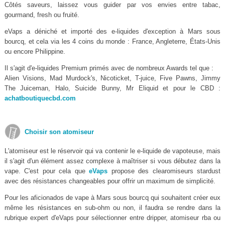
Côtés saveurs, laissez vous guider par vos envies entre tabac,
gourmand, fresh ou fruité.
eVaps a déniché et importé des e-liquides d'exception à Mars sous
bourcq, et cela via les 4 coins du monde : France, Angleterre, États-Unis
ou encore Philippine.
Il s'agit d'e-liquides Premium primés avec de nombreux Awards tel que :
Alien Visions, Mad Murdock's, Nicoticket, T-juice, Five Pawns, Jimmy
The Juiceman, Halo, Suicide Bunny, Mr Eliquid et pour le CBD :
achatboutiquecbd.com
Choisir son atomiseur
L'atomiseur est le réservoir qui va contenir le e-liquide de vapoteuse, mais
il s'agit d'un élément assez complexe à maîtriser si vous débutez dans la
vape. C'est pour cela que
eVaps
propose des clearomiseurs stardust
avec des résistances changeables pour offrir un maximum de simplicité.
Pour les aficionados de vape à Mars sous bourcq qui souhaitent créer eux
même les résistances en sub-ohm ou non, il faudra se rendre dans la
rubrique expert d'eVaps pour sélectionner entre dripper, atomiseur rba ou