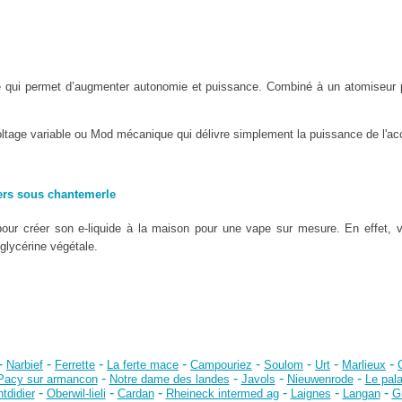
e qui permet d’augmenter autonomie et puissance. Combiné à un atomiseur 
oltage variable ou Mod mécanique qui délivre simplement la puissance de l'acc
ers sous chantemerle
our créer son e-liquide à la maison pour une vape sur mesure. En effet, 
 glycérine végétale.
-
-
-
-
-
-
-
-
Narbief
Ferrette
La ferte mace
Campouriez
Soulom
Urt
Marlieux
-
-
-
-
Pacy sur armancon
Notre dame des landes
Javols
Nieuwenrode
Le pala
-
-
-
-
-
-
tdidier
Oberwil-lieli
Cardan
Rheineck intermed ag
Laignes
Langan
G