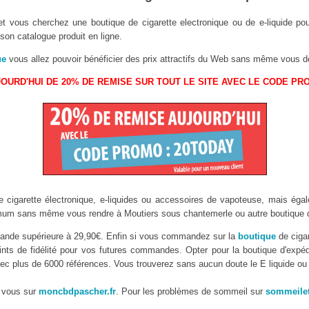
et vous cherchez une boutique de cigarette electronique ou de e-liquide po
on catalogue produit en ligne.
ue
vous allez pouvoir bénéficier des prix attractifs du Web sans même vous d
OURD'HUI DE 20% DE REMISE SUR TOUT LE SITE AVEC LE CODE PR
 cigarette électronique, e-liquides ou accessoires de vapoteuse, mais égal
m sans même vous rendre à Moutiers sous chantemerle ou autre boutique 
mmande supérieure à 29,90€. Enfin si vous commandez sur la
boutique
de cigar
ints de fidélité pour vos futures commandes. Opter pour la boutique d'expéd
 avec plus de 6000 références. Vous trouverez sans aucun doute le E liquide ou
 vous sur
moncbdpascher.fr
. Pour les problèmes de sommeil sur
sommeilet