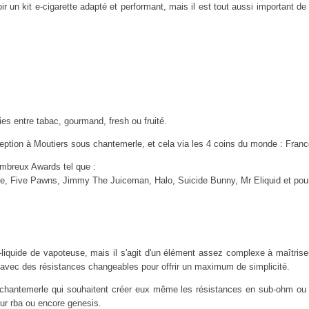
r un kit e-cigarette adapté et performant, mais il est tout aussi important de
es entre tabac, gourmand, fresh ou fruité.
eption à Moutiers sous chantemerle, et cela via les 4 coins du monde : France
ombreux Awards tel que :
ice, Five Pawns, Jimmy The Juiceman, Halo, Suicide Bunny, Mr Eliquid et pou
 e-liquide de vapoteuse, mais il s'agit d'un élément assez complexe à maîtris
avec des résistances changeables pour offrir un maximum de simplicité.
chantemerle qui souhaitent créer eux même les résistances en sub-ohm ou no
eur rba ou encore genesis.