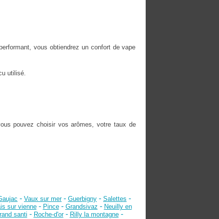
performant, vous obtiendrez un confort de vape
u utilisé.
vous pouvez choisir vos arômes, votre taux de
-
-
-
-
Gaujac
Vaux sur mer
Guerbigny
Salettes
-
-
-
is sur vienne
Pince
Grandsivaz
Neuilly en
-
-
-
rand santi
Roche-d'or
Rilly la montagne