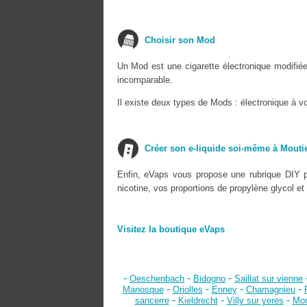
Choisir son Mod
Un Mod est une cigarette électronique modifié
incomparable.
Il existe deux types de Mods : électronique à v
Créer son e-liquide soi-même à Mouti
Enfin, eVaps vous propose une rubrique DIY p
nicotine, vos proportions de propylène glycol et
Visitez la boutique eVaps
-
-
-
Oeschenbach
Bidogno
Saillat sur vienne
-
-
-
-
Manosque
Oriolles
Enney
Chamagnieu
-
-
-
sancerre
Kieldrecht
Villy sur yeres
Mon