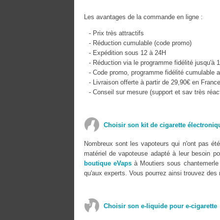
Les avantages de la commande en ligne :
- Prix très attractifs
- Réduction cumulable (code promo)
- Expédition sous 12 à 24H
- Réduction via le programme fidélité jusqu'à 
- Code promo, programme fidélité cumulable a
- Livraison offerte à partir de 29,90€ en Franc
- Conseil sur mesure (support et sav très réact
Choisir son kit de cigarette électroni
Nombreux sont les vapoteurs qui n'ont pas été 
matériel de vapoteuse adapté à leur besoin pour
boutique eVaps
à Moutiers sous chantemerle v
qu'aux experts. Vous pourrez ainsi trouvez des 
Choisir son e-liquide pour e-cigarette