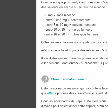
Comme évoqué plus haut, il est primordial d'avoi
des saveurs ou encore sur le taux de nicotine :
- 0 mg = sans nicotine
- entre 0 et 5 mg = petits fumeurs
- entre 5 et 10 mg = moyens fumeurs
- entre 10 et 15 mg = gros fumeurs
- entre 16 et 20 mg = très gros fumeurs
Côtés saveurs, laissez vous guider par vos envi
eVaps a déniché et importé des e-liquides d'exc
Il s'agit d'e-liquides Premium primés avec de n
Alien Visions, Mad Murdock's, Nicoticket, T-ju
Choisir son atomiseur
L'atomiseur est le réservoir qui va contenir le
que
eVaps
propose des clearomiseurs stardust 
Pour les aficionados de vape à Moutiers sous 
d'eVaps pour sélectionner entre dripper, atomis