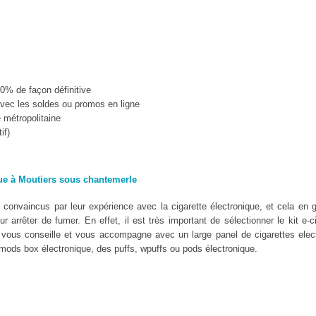
10% de façon définitive
vec les soldes ou promos en ligne
e métropolitaine
if)
que à Moutiers sous chantemerle
convaincus par leur expérience avec la cigarette électronique, et cela en g
 arrêter de fumer. En effet, il est très important de sélectionner le kit e-c
ous conseille et vous accompagne avec un large panel de cigarettes elect
mods box électronique, des puffs, wpuffs ou pods électronique.