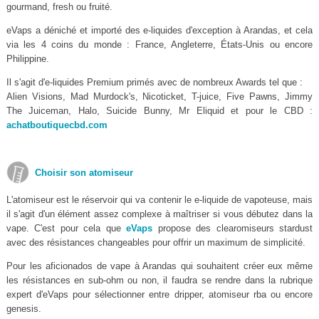
gourmand, fresh ou fruité.
eVaps a déniché et importé des e-liquides d'exception à Arandas, et cela
via les 4 coins du monde : France, Angleterre, États-Unis ou encore
Philippine.
Il s'agit d'e-liquides Premium primés avec de nombreux Awards tel que :
Alien Visions, Mad Murdock's, Nicoticket, T-juice, Five Pawns, Jimmy
The Juiceman, Halo, Suicide Bunny, Mr Eliquid et pour le CBD :
achatboutiquecbd.com
Choisir son atomiseur
L'atomiseur est le réservoir qui va contenir le e-liquide de vapoteuse, mais
il s'agit d'un élément assez complexe à maîtriser si vous débutez dans la
vape. C'est pour cela que
eVaps
propose des clearomiseurs stardust
avec des résistances changeables pour offrir un maximum de simplicité.
Pour les aficionados de vape à Arandas qui souhaitent créer eux même
les résistances en sub-ohm ou non, il faudra se rendre dans la rubrique
expert d'eVaps pour sélectionner entre dripper, atomiseur rba ou encore
genesis.