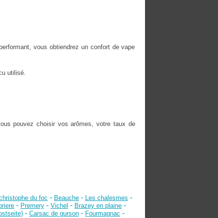
performant, vous obtiendrez un confort de vape
u utilisé.
vous pouvez choisir vos arômes, votre taux de
-
-
-
christophe du foc
Beauche
Les chalesmes
-
-
-
-
briere
Premery
Vichel
Brazey en plaine
-
-
-
stseite)
Carsac de gurson
Fourmagnac