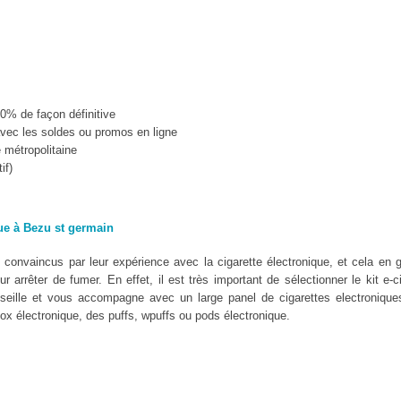
10% de façon définitive
vec les soldes ou promos en ligne
e métropolitaine
if)
que à Bezu st germain
convaincus par leur expérience avec la cigarette électronique, et cela en g
 arrêter de fumer. En effet, il est très important de sélectionner le kit e-c
ille et vous accompagne avec un large panel de cigarettes electroniques
x électronique, des puffs, wpuffs ou pods électronique.