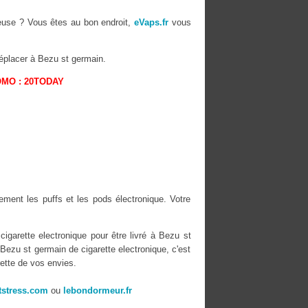
teuse ? Vous êtes au bon endroit,
eVaps.fr
vous
éplacer à Bezu st germain.
OMO : 20TODAY
ement les puffs et les pods électronique. Votre
igarette electronique pour être livré à Bezu st
Bezu st germain de cigarette electronique, c'est
ette de vos envies.
stress.com
ou
lebondormeur.fr