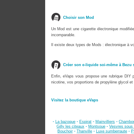
Choisir son Mod
Un Mod est une cigarette électronique modifié
incomparable.
Il existe deux types de Mods : électronique à v
Créer son e-liquide soi-même à Bezu 
Enfin, eVaps vous propose une rubrique DIY p
nicotine, vos proportions de propylène glycol et
Visitez la boutique eVaps
-
-
-
-
La bazoque
Espirat
Mainvilliers
Chambon
-
-
Gilly les citeaux
Montsoue
Vesvres sous
-
-
-
Bouchoir
Thanville
Luxe sumberraute
P