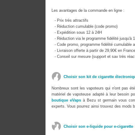
Les avantages de la commande en ligne :
- Prix très attractifs
- Réduction cumulable (code promo)
- Expédition sous 12 à 24H
- Réduction via le programme fidélité jusqu'à 
- Code promo, programme fidélité cumulable a
- Livraison offerte à partir de 29,90€ en Franc
- Conseil sur mesure (support et sav très réact
Choisir son kit de cigarette électroni
Nombreux sont les vapoteurs qui n'ont pas été 
matériel de vapoteuse adapté à leur besoin pour
boutique eVaps
à Bezu st germain vous conse
experts. Vous pourrez ainsi trouvez des mods bo
Choisir son e-liquide pour e-cigarette