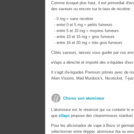
Comme évoqué plus haut, il est primordial d'avoi
des saveurs ou encore sur le taux de nicotine :
- 0 mg = sans nicotine
- entre 0 et 5 mg = petits fumeurs
- entre 5 et 10 mg = moyens fumeurs
- entre 10 et 15 mg = gros fumeurs
- entre 16 et 20 mg = très gros fumeurs
Côtés saveurs, laissez vous guider par vos envi
eVaps a déniché et importé des e-liquides d'exc
Il s'agit d'e-liquides Premium primés avec de n
Alien Visions, Mad Murdock's, Nicoticket, T-ju
Choisir son atomiseur
L'atomiseur est le réservoir qui va contenir le
que
eVaps
propose des clearomiseurs stardust 
Pour les aficionados de vape à Bezu st germain
sélectionner entre dripper, atomiseur rba ou enc