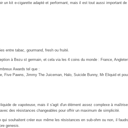
r un kit e-cigarette adapté et performant, mais il est tout aussi important de
es entre tabac, gourmand, fresh ou fruité.
eption à Bezu st germain, et cela via les 4 coins du monde : France, Angleter
ombreux Awards tel que :
ice, Five Pawns, Jimmy The Juiceman, Halo, Suicide Bunny, Mr Eliquid et pou
 e-liquide de vapoteuse, mais il s'agit d'un élément assez complexe à maîtris
avec des résistances changeables pour offrir un maximum de simplicité.
 qui souhaitent créer eux même les résistances en sub-ohm ou non, il faudra
ore genesis.