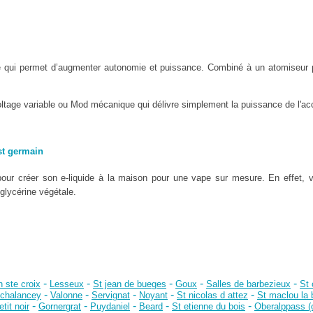
e qui permet d’augmenter autonomie et puissance. Combiné à un atomiseur 
oltage variable ou Mod mécanique qui délivre simplement la puissance de l'acc
st germain
our créer son e-liquide à la maison pour une vape sur mesure. En effet, 
 glycérine végétale.
-
-
-
-
-
 ste croix
Lesseux
St jean de bueges
Goux
Salles de barbezieux
St 
-
-
-
-
-
 chalancey
Valonne
Servignat
Noyant
St nicolas d attez
St maclou la 
-
-
-
-
-
etit noir
Gornergrat
Puydaniel
Beard
St etienne du bois
Oberalppass (o