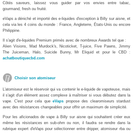
Côtés saveurs, laissez vous guider par vos envies entre tabac,
gourmand, fresh ou fruité.
eVaps a déniché et importé des e-liquides d'exception à Billy sur aisne, et
cela via les 4 coins du monde : France, Angleterre, États-Unis ou encore
Philippine.
Il s'agit d'e-liquides Premium primés avec de nombreux Awards tel que :
Alien Visions, Mad Murdock's, Nicoticket, T-juice, Five Pawns, Jimmy
The Juiceman, Halo, Suicide Bunny, Mr Eliquid et pour le CBD :
achatboutiquecbd.com
Choisir son atomiseur
L'atomiseur est le réservoir qui va contenir le e-liquide de vapoteuse, mais
il s'agit d'un élément assez complexe à maîtriser si vous débutez dans la
vape. C'est pour cela que
eVaps
propose des clearomiseurs stardust
avec des résistances changeables pour offrir un maximum de simplicité.
Pour les aficionados de vape à Billy sur aisne qui souhaitent créer eux
même les résistances en sub-ohm ou non, il faudra se rendre dans la
rubrique expert d'eVaps pour sélectionner entre dripper, atomiseur rba ou