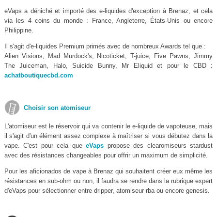
eVaps a déniché et importé des e-liquides d'exception à Brenaz, et cela
via les 4 coins du monde : France, Angleterre, États-Unis ou encore
Philippine.
Il s'agit d'e-liquides Premium primés avec de nombreux Awards tel que :
Alien Visions, Mad Murdock's, Nicoticket, T-juice, Five Pawns, Jimmy
The Juiceman, Halo, Suicide Bunny, Mr Eliquid et pour le CBD :
achatboutiquecbd.com
Choisir son atomiseur
L'atomiseur est le réservoir qui va contenir le e-liquide de vapoteuse, mais
il s'agit d'un élément assez complexe à maîtriser si vous débutez dans la
vape. C'est pour cela que
eVaps
propose des clearomiseurs stardust
avec des résistances changeables pour offrir un maximum de simplicité.
Pour les aficionados de vape à Brenaz qui souhaitent créer eux même les
résistances en sub-ohm ou non, il faudra se rendre dans la rubrique expert
d'eVaps pour sélectionner entre dripper, atomiseur rba ou encore genesis.