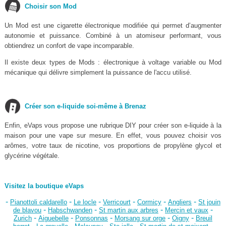
Choisir son Mod
Un Mod est une cigarette électronique modifiée qui permet d’augmenter
autonomie et puissance. Combiné à un atomiseur performant, vous
obtiendrez un confort de vape incomparable.
Il existe deux types de Mods : électronique à voltage variable ou Mod
mécanique qui délivre simplement la puissance de l'accu utilisé.
Créer son e-liquide soi-même à Brenaz
Enfin, eVaps vous propose une rubrique DIY pour créer son e-liquide à la
maison pour une vape sur mesure. En effet, vous pouvez choisir vos
arômes, votre taux de nicotine, vos proportions de propylène glycol et
glycérine végétale.
Visitez la boutique eVaps
-
-
-
-
-
-
Pianottoli caldarello
Le locle
Verricourt
Cormicy
Angliers
St jouin
-
-
-
-
de blavou
Habschwanden
St martin aux arbres
Mercin et vaux
-
-
-
-
-
Zurich
Aiguebelle
Ponsonnas
Morsang sur orge
Oigny
Breuil
-
-
-
-
-