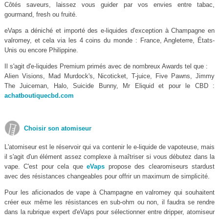
Côtés saveurs, laissez vous guider par vos envies entre tabac,
gourmand, fresh ou fruité.
eVaps a déniché et importé des e-liquides d'exception à Champagne en
valromey, et cela via les 4 coins du monde : France, Angleterre, États-
Unis ou encore Philippine.
Il s'agit d'e-liquides Premium primés avec de nombreux Awards tel que :
Alien Visions, Mad Murdock's, Nicoticket, T-juice, Five Pawns, Jimmy
The Juiceman, Halo, Suicide Bunny, Mr Eliquid et pour le CBD :
achatboutiquecbd.com
Choisir son atomiseur
L'atomiseur est le réservoir qui va contenir le e-liquide de vapoteuse, mais
il s'agit d'un élément assez complexe à maîtriser si vous débutez dans la
vape. C'est pour cela que
eVaps
propose des clearomiseurs stardust
avec des résistances changeables pour offrir un maximum de simplicité.
Pour les aficionados de vape à Champagne en valromey qui souhaitent
créer eux même les résistances en sub-ohm ou non, il faudra se rendre
dans la rubrique expert d'eVaps pour sélectionner entre dripper, atomiseur