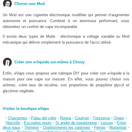
Choisir son Mod
Un Mod est une cigarette électronique modifiée qui permet d’augmenter
autonomie et puissance. Combiné à un atomiseur performant, vous
obtiendrez un confort de vape incomparable.
Il existe deux types de Mods : électronique à voltage variable ou Mod
mécanique qui délivre simplement la puissance de l'accu utilisé.
Créer son e-liquide soi-même à Chouy
Enfin, eVaps vous propose une rubrique DIY pour créer son e-liquide à la
maison pour une vape sur mesure. En effet, vous pouvez choisir vos
arômes, votre taux de nicotine, vos proportions de propylène glycol et
glycérine végétale.
Visitez la boutique eVaps
-
-
-
-
-
-
-
Chavannes
Palau del vidre
Rogna
Coulmer
Tresserve
Orges
-
-
-
-
Hiesville
Escoubes pouts
St andre de roquelongue
Lessay
Entre
-
-
-
-
-
deux eaux
Thiméon
Charbonnieres les varennes
Feings
Marambat
-
-
-
-
-