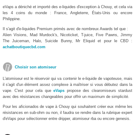
eVaps a déniché et importé des e-liquides d'exception à Chouy, et cela via
les 4 coins du monde : France, Angleterre, États-Unis ou encore
Philippine.
Il s'agit d'e-liquides Premium primés avec de nombreux Awards tel que :
Alien Visions, Mad Murdock's, Nicoticket, T-juice, Five Pawns, Jimmy
The Juiceman, Halo, Suicide Bunny, Mr Eliquid et pour le CBD :
achatboutiquecbd.com
Choisir son atomiseur
L'atomiseur est le réservoir qui va contenir le e-liquide de vapoteuse, mais
il s'agit d'un élément assez complexe à maîtriser si vous débutez dans la
vape. C'est pour cela que
eVaps
propose des clearomiseurs stardust
avec des résistances changeables pour offrir un maximum de simplicité.
Pour les aficionados de vape à Chouy qui souhaitent créer eux même les
résistances en sub-ohm ou non, il faudra se rendre dans la rubrique expert
d'eVaps pour sélectionner entre dripper, atomiseur rba ou encore genesis.