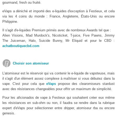
gourmand, fresh ou fruité.
eVaps a déniché et importé des e-liquides d'exception à Festieux, et cela
via les 4 coins du monde : France, Angleterre, États-Unis ou encore
Philippine.
Il s'agit d'e-liquides Premium primés avec de nombreux Awards tel que :
Alien Visions, Mad Murdock's, Nicoticket, T-juice, Five Pawns, Jimmy
The Juiceman, Halo, Suicide Bunny, Mr Eliquid et pour le CBD :
achatboutiquecbd.com
Choisir son atomiseur
L'atomiseur est le réservoir qui va contenir le e-liquide de vapoteuse, mais
il s'agit d'un élément assez complexe à maîtriser si vous débutez dans la
vape. C'est pour cela que
eVaps
propose des clearomiseurs stardust
avec des résistances changeables pour offrir un maximum de simplicité.
Pour les aficionados de vape à Festieux qui souhaitent créer eux même
les résistances en sub-ohm ou non, il faudra se rendre dans la rubrique
expert d'eVaps pour sélectionner entre dripper, atomiseur rba ou encore
genesis.