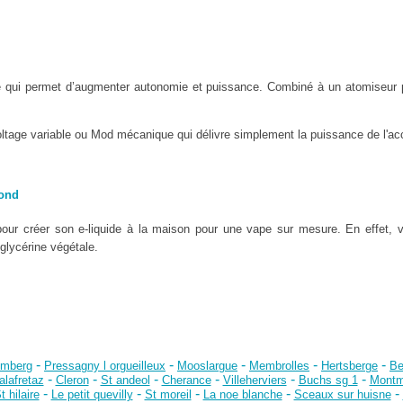
e qui permet d’augmenter autonomie et puissance. Combiné à un atomiseur 
oltage variable ou Mod mécanique qui délivre simplement la puissance de l'acc
mond
our créer son e-liquide à la maison pour une vape sur mesure. En effet, 
 glycérine végétale.
-
-
-
-
-
mberg
Pressagny l orgueilleux
Mooslargue
Membrolles
Hertsberge
Be
-
-
-
-
-
-
lafretaz
Cleron
St andeol
Cherance
Villeherviers
Buchs sg 1
Montm
-
-
-
-
-
t hilaire
Le petit quevilly
St moreil
La noe blanche
Sceaux sur huisne