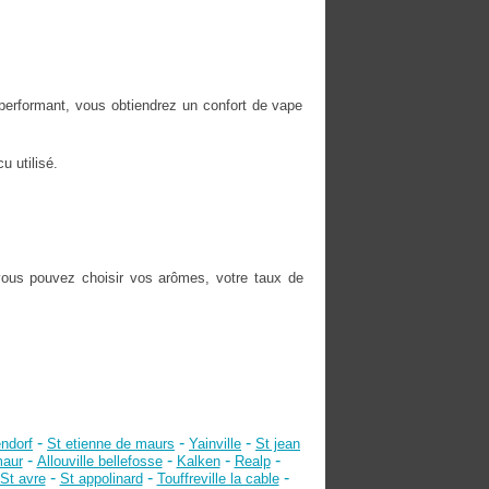
performant, vous obtiendrez un confort de vape
u utilisé.
vous pouvez choisir vos arômes, votre taux de
-
-
-
ndorf
St etienne de maurs
Yainville
St jean
-
-
-
-
aur
Allouville bellefosse
Kalken
Realp
-
-
-
St avre
St appolinard
Touffreville la cable