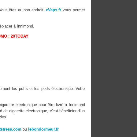
 Vous êtes au bon endroit,
eVaps.fr
vous permet
éplacer à Innimond.
OMO : 20TODAY
ement les puffs et les pods électronique. Votre
igarette electronique pour être livré à Innimond
de cigarette electronique, c'est bénéficier d'un
ies.
stress.com
ou
lebondormeur.fr