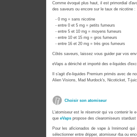
Comme évoqué plus haut, il est primordial d'avoi
des saveurs ou encore sur le taux de nicotine :
- 0 mg = sans nicotine
- entre 0 et 5 mg = petits fumeurs
- entre 5 et 10 mg = moyens fumeurs
- entre 10 et 15 mg = gros fumeurs
- entre 16 et 20 mg = très gros fumeurs
Côtés saveurs, laissez vous guider par vos envi
eVaps a déniché et importé des e-liquides d'exc
Il s'agit d'e-liquides Premium primés avec de n
Alien Visions, Mad Murdock's, Nicoticket, T-ju
Choisir son atomiseur
L'atomiseur est le réservoir qui va contenir le
que
eVaps
propose des clearomiseurs stardust 
Pour les aficionados de vape à Innimond qui 
sélectionner entre dripper, atomiseur rba ou enc