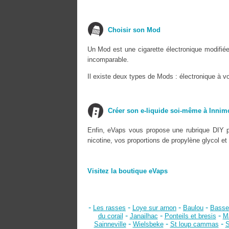
Choisir son Mod
Un Mod est une cigarette électronique modifié
incomparable.
Il existe deux types de Mods : électronique à v
Créer son e-liquide soi-même à Inni
Enfin, eVaps vous propose une rubrique DIY p
nicotine, vos proportions de propylène glycol et
Visitez la boutique eVaps
-
-
-
-
Les rasses
Loye sur arnon
Baulou
Basse
-
-
-
du corail
Janailhac
Ponteils et bresis
Ma
-
-
-
Sainneville
Wielsbeke
St loup cammas
S