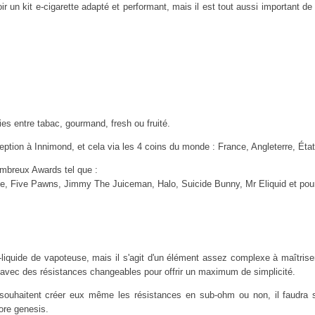
r un kit e-cigarette adapté et performant, mais il est tout aussi important de
es entre tabac, gourmand, fresh ou fruité.
eption à Innimond, et cela via les 4 coins du monde : France, Angleterre, État
ombreux Awards tel que :
ice, Five Pawns, Jimmy The Juiceman, Halo, Suicide Bunny, Mr Eliquid et pou
 e-liquide de vapoteuse, mais il s'agit d'un élément assez complexe à maîtris
avec des résistances changeables pour offrir un maximum de simplicité.
souhaitent créer eux même les résistances en sub-ohm ou non, il faudra s
ore genesis.