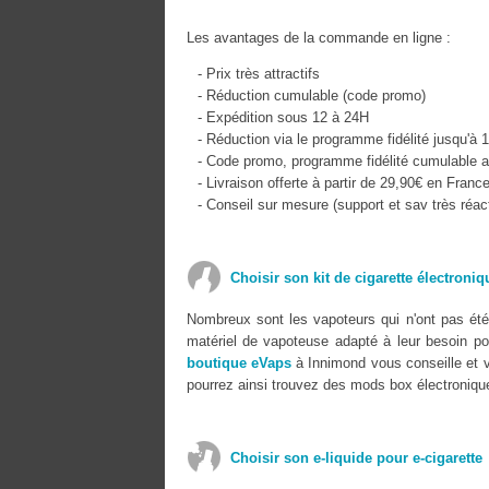
Les avantages de la commande en ligne :
- Prix très attractifs
- Réduction cumulable (code promo)
- Expédition sous 12 à 24H
- Réduction via le programme fidélité jusqu'à 
- Code promo, programme fidélité cumulable a
- Livraison offerte à partir de 29,90€ en Franc
- Conseil sur mesure (support et sav très réact
Choisir son kit de cigarette électroni
Nombreux sont les vapoteurs qui n'ont pas été 
matériel de vapoteuse adapté à leur besoin pour
boutique eVaps
à Innimond vous conseille et 
pourrez ainsi trouvez des mods box électronique
Choisir son e-liquide pour e-cigarette