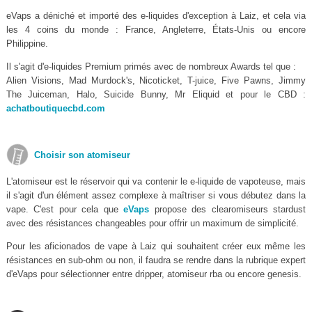
eVaps a déniché et importé des e-liquides d'exception à Laiz, et cela via
les 4 coins du monde : France, Angleterre, États-Unis ou encore
Philippine.
Il s'agit d'e-liquides Premium primés avec de nombreux Awards tel que :
Alien Visions, Mad Murdock's, Nicoticket, T-juice, Five Pawns, Jimmy
The Juiceman, Halo, Suicide Bunny, Mr Eliquid et pour le CBD :
achatboutiquecbd.com
Choisir son atomiseur
L'atomiseur est le réservoir qui va contenir le e-liquide de vapoteuse, mais
il s'agit d'un élément assez complexe à maîtriser si vous débutez dans la
vape. C'est pour cela que
eVaps
propose des clearomiseurs stardust
avec des résistances changeables pour offrir un maximum de simplicité.
Pour les aficionados de vape à Laiz qui souhaitent créer eux même les
résistances en sub-ohm ou non, il faudra se rendre dans la rubrique expert
d'eVaps pour sélectionner entre dripper, atomiseur rba ou encore genesis.