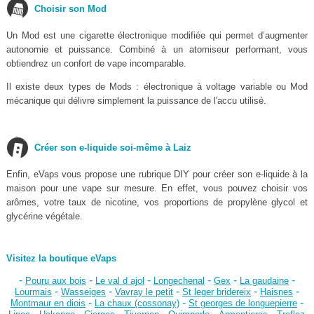
Choisir son Mod
Un Mod est une cigarette électronique modifiée qui permet d’augmenter
autonomie et puissance. Combiné à un atomiseur performant, vous
obtiendrez un confort de vape incomparable.
Il existe deux types de Mods : électronique à voltage variable ou Mod
mécanique qui délivre simplement la puissance de l'accu utilisé.
Créer son e-liquide soi-même à Laiz
Enfin, eVaps vous propose une rubrique DIY pour créer son e-liquide à la
maison pour une vape sur mesure. En effet, vous pouvez choisir vos
arômes, votre taux de nicotine, vos proportions de propylène glycol et
glycérine végétale.
Visitez la boutique eVaps
-
-
-
-
-
-
Pouru aux bois
Le val d ajol
Longechenal
Gex
La gaudaine
-
-
-
-
-
Lourmais
Wasseiges
Vavray le petit
St leger bridereix
Haisnes
-
-
-
Montmaur en diois
La chaux (cossonay)
St georges de longuepierre
-
-
-
-
-
-