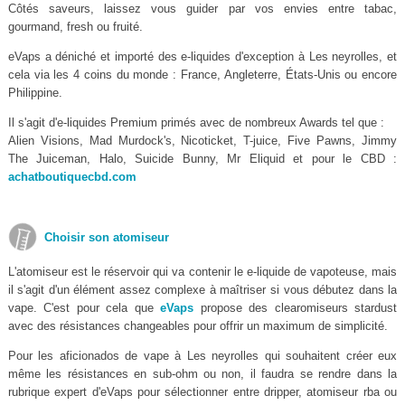
Côtés saveurs, laissez vous guider par vos envies entre tabac,
gourmand, fresh ou fruité.
eVaps a déniché et importé des e-liquides d'exception à Les neyrolles, et
cela via les 4 coins du monde : France, Angleterre, États-Unis ou encore
Philippine.
Il s'agit d'e-liquides Premium primés avec de nombreux Awards tel que :
Alien Visions, Mad Murdock's, Nicoticket, T-juice, Five Pawns, Jimmy
The Juiceman, Halo, Suicide Bunny, Mr Eliquid et pour le CBD :
achatboutiquecbd.com
Choisir son atomiseur
L'atomiseur est le réservoir qui va contenir le e-liquide de vapoteuse, mais
il s'agit d'un élément assez complexe à maîtriser si vous débutez dans la
vape. C'est pour cela que
eVaps
propose des clearomiseurs stardust
avec des résistances changeables pour offrir un maximum de simplicité.
Pour les aficionados de vape à Les neyrolles qui souhaitent créer eux
même les résistances en sub-ohm ou non, il faudra se rendre dans la
rubrique expert d'eVaps pour sélectionner entre dripper, atomiseur rba ou