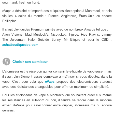
gourmand, fresh ou fruité.
eVaps a déniché et importé des e-liquides d'exception à Montracol, et cela
via les 4 coins du monde : France, Angleterre, États-Unis ou encore
Philippine.
Il s'agit d'e-liquides Premium primés avec de nombreux Awards tel que :
Alien Visions, Mad Murdock's, Nicoticket, T-juice, Five Pawns, Jimmy
The Juiceman, Halo, Suicide Bunny, Mr Eliquid et pour le CBD :
achatboutiquecbd.com
Choisir son atomiseur
L'atomiseur est le réservoir qui va contenir le e-liquide de vapoteuse, mais
il s'agit d'un élément assez complexe à maîtriser si vous débutez dans la
vape. C'est pour cela que
eVaps
propose des clearomiseurs stardust
avec des résistances changeables pour offrir un maximum de simplicité.
Pour les aficionados de vape à Montracol qui souhaitent créer eux même
les résistances en sub-ohm ou non, il faudra se rendre dans la rubrique
expert d'eVaps pour sélectionner entre dripper, atomiseur rba ou encore
genesis.