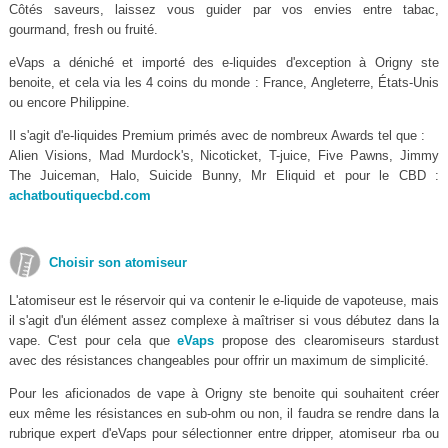
Côtés saveurs, laissez vous guider par vos envies entre tabac,
gourmand, fresh ou fruité.
eVaps a déniché et importé des e-liquides d'exception à Origny ste
benoite, et cela via les 4 coins du monde : France, Angleterre, États-Unis
ou encore Philippine.
Il s'agit d'e-liquides Premium primés avec de nombreux Awards tel que :
Alien Visions, Mad Murdock's, Nicoticket, T-juice, Five Pawns, Jimmy
The Juiceman, Halo, Suicide Bunny, Mr Eliquid et pour le CBD :
achatboutiquecbd.com
Choisir son atomiseur
L'atomiseur est le réservoir qui va contenir le e-liquide de vapoteuse, mais
il s'agit d'un élément assez complexe à maîtriser si vous débutez dans la
vape. C'est pour cela que
eVaps
propose des clearomiseurs stardust
avec des résistances changeables pour offrir un maximum de simplicité.
Pour les aficionados de vape à Origny ste benoite qui souhaitent créer
eux même les résistances en sub-ohm ou non, il faudra se rendre dans la
rubrique expert d'eVaps pour sélectionner entre dripper, atomiseur rba ou