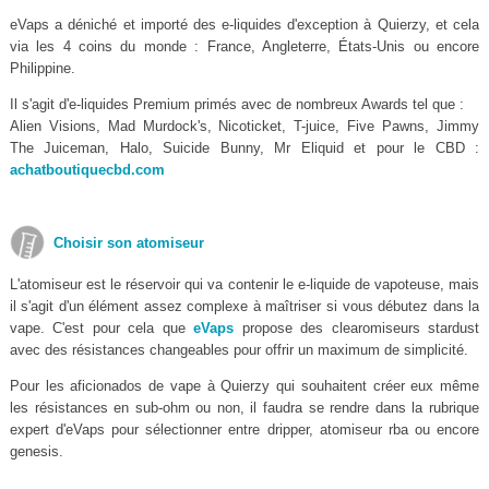
eVaps a déniché et importé des e-liquides d'exception à Quierzy, et cela
via les 4 coins du monde : France, Angleterre, États-Unis ou encore
Philippine.
Il s'agit d'e-liquides Premium primés avec de nombreux Awards tel que :
Alien Visions, Mad Murdock's, Nicoticket, T-juice, Five Pawns, Jimmy
The Juiceman, Halo, Suicide Bunny, Mr Eliquid et pour le CBD :
achatboutiquecbd.com
Choisir son atomiseur
L'atomiseur est le réservoir qui va contenir le e-liquide de vapoteuse, mais
il s'agit d'un élément assez complexe à maîtriser si vous débutez dans la
vape. C'est pour cela que
eVaps
propose des clearomiseurs stardust
avec des résistances changeables pour offrir un maximum de simplicité.
Pour les aficionados de vape à Quierzy qui souhaitent créer eux même
les résistances en sub-ohm ou non, il faudra se rendre dans la rubrique
expert d'eVaps pour sélectionner entre dripper, atomiseur rba ou encore
genesis.