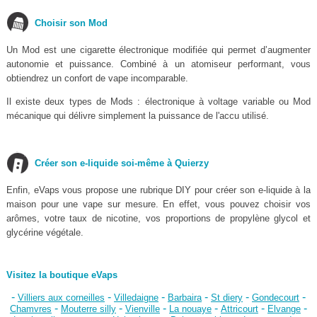
Choisir son Mod
Un Mod est une cigarette électronique modifiée qui permet d’augmenter
autonomie et puissance. Combiné à un atomiseur performant, vous
obtiendrez un confort de vape incomparable.
Il existe deux types de Mods : électronique à voltage variable ou Mod
mécanique qui délivre simplement la puissance de l'accu utilisé.
Créer son e-liquide soi-même à Quierzy
Enfin, eVaps vous propose une rubrique DIY pour créer son e-liquide à la
maison pour une vape sur mesure. En effet, vous pouvez choisir vos
arômes, votre taux de nicotine, vos proportions de propylène glycol et
glycérine végétale.
Visitez la boutique eVaps
-
-
-
-
-
-
Villiers aux corneilles
Villedaigne
Barbaira
St diery
Gondecourt
-
-
-
-
-
-
Chamvres
Mouterre silly
Vienville
La nouaye
Attricourt
Elvange