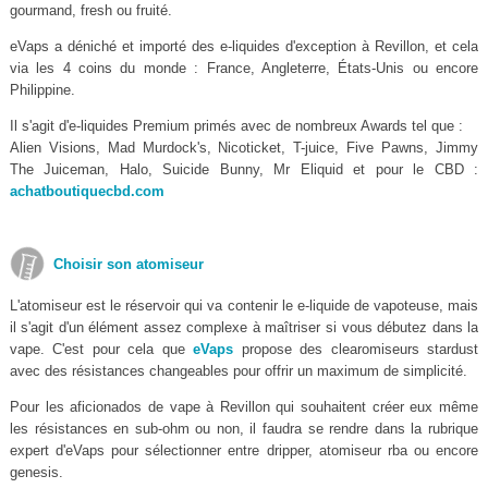
gourmand, fresh ou fruité.
eVaps a déniché et importé des e-liquides d'exception à Revillon, et cela
via les 4 coins du monde : France, Angleterre, États-Unis ou encore
Philippine.
Il s'agit d'e-liquides Premium primés avec de nombreux Awards tel que :
Alien Visions, Mad Murdock's, Nicoticket, T-juice, Five Pawns, Jimmy
The Juiceman, Halo, Suicide Bunny, Mr Eliquid et pour le CBD :
achatboutiquecbd.com
Choisir son atomiseur
L'atomiseur est le réservoir qui va contenir le e-liquide de vapoteuse, mais
il s'agit d'un élément assez complexe à maîtriser si vous débutez dans la
vape. C'est pour cela que
eVaps
propose des clearomiseurs stardust
avec des résistances changeables pour offrir un maximum de simplicité.
Pour les aficionados de vape à Revillon qui souhaitent créer eux même
les résistances en sub-ohm ou non, il faudra se rendre dans la rubrique
expert d'eVaps pour sélectionner entre dripper, atomiseur rba ou encore
genesis.