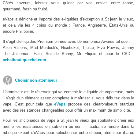
Côtés saveurs, laissez vous guider par vos envies entre tabac,
gourmand, fresh ou fruité.
eVaps a déniché et importé des e-liquides d'exception à St jean le vieux,
et cela via les 4 coins du monde : France, Angleterre, États-Unis ou
encore Philippine.
Il s'agit d'e-liquides Premium primés avec de nombreux Awards tel que :
Alien Visions, Mad Murdock's, Nicoticket, T-juice, Five Pawns, Jimmy
The Juiceman, Halo, Suicide Bunny, Mr Eliquid et pour le CBD :
achatboutiquecbd.com
Choisir son atomiseur
L'atomiseur est le réservoir qui va contenir le e-liquide de vapoteuse, mais
il s'agit d'un élément assez complexe à maîtriser si vous débutez dans la
vape. C'est pour cela que
eVaps
propose des clearomiseurs stardust
avec des résistances changeables pour offrir un maximum de simplicité.
Pour les aficionados de vape à St jean le vieux qui souhaitent créer eux
même les résistances en sub-ohm ou non, il faudra se rendre dans la
rubrique expert d'eVaps pour sélectionner entre dripper, atomiseur rba ou