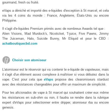
gourmand, fresh ou fruité.
eVaps a déniché et importé des e-liquides d'exception à St marcel, et cela
via les 4 coins du monde : France, Angleterre, États-Unis ou encore
Philippine.
Il s'agit d'e-liquides Premium primés avec de nombreux Awards tel que :
Alien Visions, Mad Murdock's, Nicoticket, T-juice, Five Pawns, Jimmy
The Juiceman, Halo, Suicide Bunny, Mr Eliquid et pour le CBD :
achatboutiquecbd.com
Choisir son atomiseur
L'atomiseur est le réservoir qui va contenir le e-liquide de vapoteuse, mais
il s'agit d'un élément assez complexe à maîtriser si vous débutez dans la
vape. C'est pour cela que
eVaps
propose des clearomiseurs stardust
avec des résistances changeables pour offrir un maximum de simplicité.
Pour les aficionados de vape à St marcel qui souhaitent créer eux même
les résistances en sub-ohm ou non, il faudra se rendre dans la rubrique
expert d'eVaps pour sélectionner entre dripper, atomiseur rba ou encore
genesis.