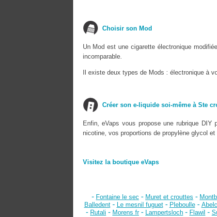
Choisir son Mod
Un Mod est une cigarette électronique modifié
incomparable.
Il existe deux types de Mods : électronique à v
Créer son e-liquide soi-même à Ste cr
Enfin, eVaps vous propose une rubrique DIY p
nicotine, vos proportions de propylène glycol et
Visitez la boutique eVaps
-
-
-
Fontaine le sec
Muret et crouttes
Montb
-
-
-
Balledent
Le mesnil fuguet
Pleboulle
Abelc
-
-
-
-
-
Rutali
Morens fr
Lampertsloch
Flawil
S