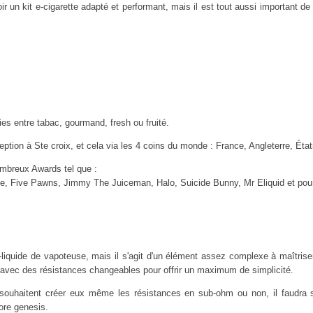
r un kit e-cigarette adapté et performant, mais il est tout aussi important de
es entre tabac, gourmand, fresh ou fruité.
ption à Ste croix, et cela via les 4 coins du monde : France, Angleterre, État
ombreux Awards tel que :
ice, Five Pawns, Jimmy The Juiceman, Halo, Suicide Bunny, Mr Eliquid et pou
 e-liquide de vapoteuse, mais il s'agit d'un élément assez complexe à maîtris
avec des résistances changeables pour offrir un maximum de simplicité.
 souhaitent créer eux même les résistances en sub-ohm ou non, il faudra s
ore genesis.