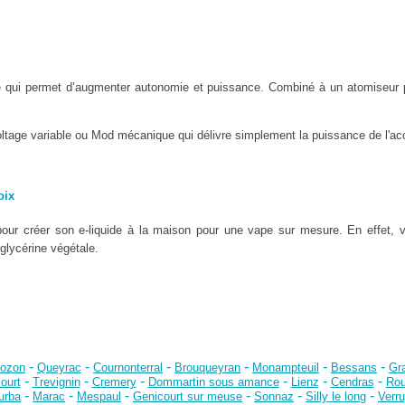
e qui permet d’augmenter autonomie et puissance. Combiné à un atomiseur 
oltage variable ou Mod mécanique qui délivre simplement la puissance de l'acc
oix
our créer son e-liquide à la maison pour une vape sur mesure. En effet, 
 glycérine végétale.
-
-
-
-
-
-
ozon
Queyrac
Cournonterral
Brouqueyran
Monampteuil
Bessans
Gra
-
-
-
-
-
-
ourt
Trevignin
Cremery
Dommartin sous amance
Lienz
Cendras
Rou
-
-
-
-
-
-
urba
Marac
Mespaul
Genicourt sur meuse
Sonnaz
Silly le long
Verr