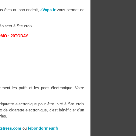
us êtes au bon endroit,
eVaps.fr
vous permet de
placer à Ste croix.
OMO : 20TODAY
ement les puffs et les pods électronique. Votre
igarette electronique pour être livré à Ste croix
 de cigarette electronique, c'est bénéficier d'un
ies.
stress.com
ou
lebondormeur.fr