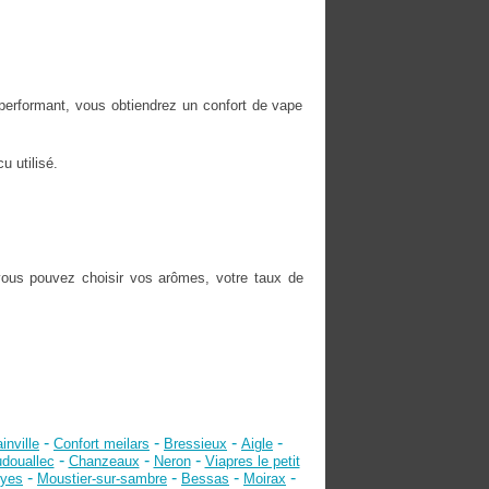
performant, vous obtiendrez un confort de vape
u utilisé.
vous pouvez choisir vos arômes, votre taux de
-
-
-
-
inville
Confort meilars
Bressieux
Aigle
-
-
-
douallec
Chanzeaux
Neron
Viapres le petit
-
-
-
-
uyes
Moustier-sur-sambre
Bessas
Moirax