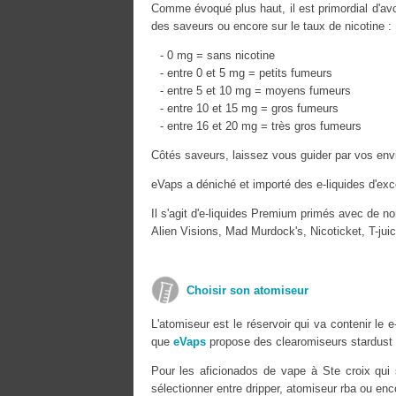
Comme évoqué plus haut, il est primordial d'avoi
des saveurs ou encore sur le taux de nicotine :
- 0 mg = sans nicotine
- entre 0 et 5 mg = petits fumeurs
- entre 5 et 10 mg = moyens fumeurs
- entre 10 et 15 mg = gros fumeurs
- entre 16 et 20 mg = très gros fumeurs
Côtés saveurs, laissez vous guider par vos envi
eVaps a déniché et importé des e-liquides d'exce
Il s'agit d'e-liquides Premium primés avec de n
Alien Visions, Mad Murdock's, Nicoticket, T-ju
Choisir son atomiseur
L'atomiseur est le réservoir qui va contenir le
que
eVaps
propose des clearomiseurs stardust 
Pour les aficionados de vape à Ste croix qui
sélectionner entre dripper, atomiseur rba ou enc