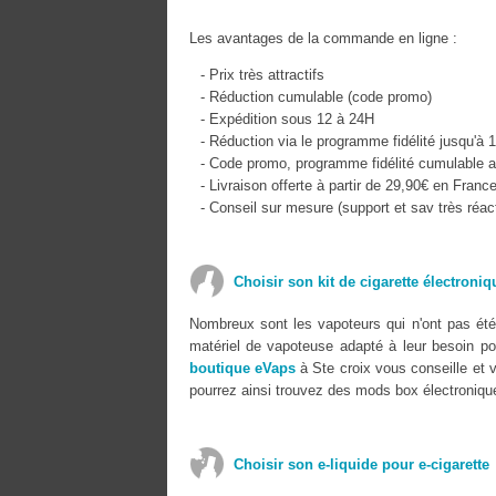
Les avantages de la commande en ligne :
- Prix très attractifs
- Réduction cumulable (code promo)
- Expédition sous 12 à 24H
- Réduction via le programme fidélité jusqu'à 
- Code promo, programme fidélité cumulable a
- Livraison offerte à partir de 29,90€ en Franc
- Conseil sur mesure (support et sav très réact
Choisir son kit de cigarette électroniq
Nombreux sont les vapoteurs qui n'ont pas été 
matériel de vapoteuse adapté à leur besoin pour
boutique eVaps
à Ste croix vous conseille et 
pourrez ainsi trouvez des mods box électronique
Choisir son e-liquide pour e-cigarette