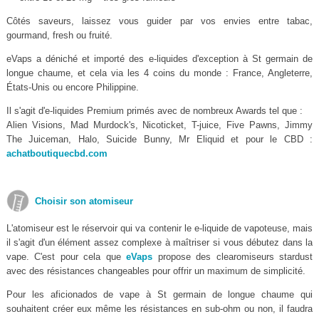
Côtés saveurs, laissez vous guider par vos envies entre tabac,
gourmand, fresh ou fruité.
eVaps a déniché et importé des e-liquides d'exception à St germain de
longue chaume, et cela via les 4 coins du monde : France, Angleterre,
États-Unis ou encore Philippine.
Il s'agit d'e-liquides Premium primés avec de nombreux Awards tel que :
Alien Visions, Mad Murdock's, Nicoticket, T-juice, Five Pawns, Jimmy
The Juiceman, Halo, Suicide Bunny, Mr Eliquid et pour le CBD :
achatboutiquecbd.com
Choisir son atomiseur
L'atomiseur est le réservoir qui va contenir le e-liquide de vapoteuse, mais
il s'agit d'un élément assez complexe à maîtriser si vous débutez dans la
vape. C'est pour cela que
eVaps
propose des clearomiseurs stardust
avec des résistances changeables pour offrir un maximum de simplicité.
Pour les aficionados de vape à St germain de longue chaume qui
souhaitent créer eux même les résistances en sub-ohm ou non, il faudra